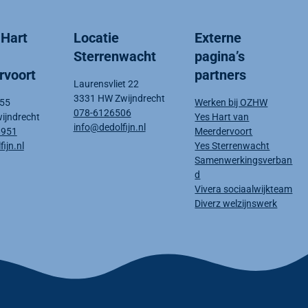
 Hart
Locatie
Externe
Sterrenwacht
pagina’s
rvoort
partners
Laurensvliet 22
3331 HW Zwijndrecht
 55
Werken bij OZHW
078-6126506
ijndrecht
Yes Hart van
info@dedolfijn.nl
8951
Meerdervoort
ijn.nl
Yes Sterrenwacht
Samenwerkingsverban
d
Vivera sociaalwijkteam
Diverz welzijnswerk