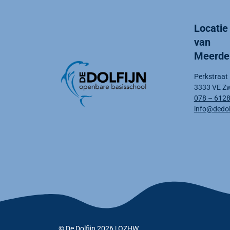
Locatie
van
Meerde
Perkstraat
3333 VE Zw
078 – 612
info@dedolf
© De Dolfijn 2026 |
OZHW