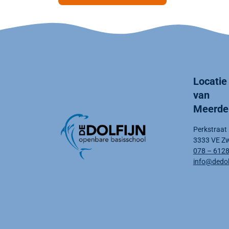
Locatie
van
Meerde
Perkstraat
3333 VE Zw
078 – 612
info@dedolf