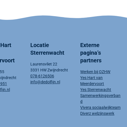
 Hart
Locatie
Externe
Sterrenwacht
pagina’s
rvoort
partners
Laurensvliet 22
3331 HW Zwijndrecht
 55
Werken bij OZHW
078-6126506
ijndrecht
Yes Hart van
info@dedolfijn.nl
8951
Meerdervoort
ijn.nl
Yes Sterrenwacht
Samenwerkingsverban
d
Vivera sociaalwijkteam
Diverz welzijnswerk